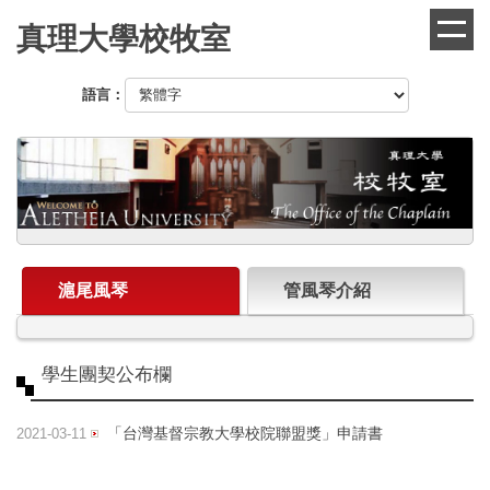
跳
真理大學校牧室
到
主
要
語言：
內
容
區
滬尾風琴
管風琴介紹
學生團契公布欄
「台灣基督宗教大學校院聯盟獎」申請書
2021-03-11